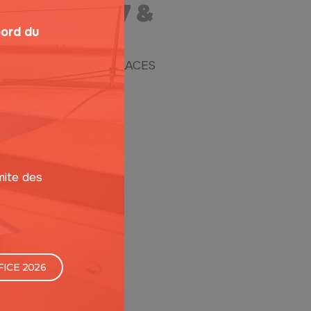
SION 14/07 &
08
bord du
SELLE LUCILE - 20 PLACES
mite des
FICE 2026