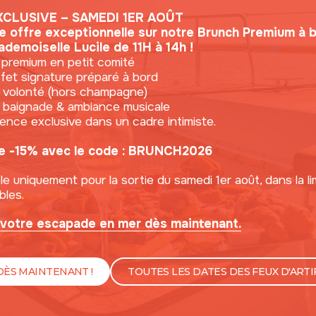
OCCITANIE
EVA
XCLUSIVE – SAMEDI 1ER AOÛT
15/
ne offre exceptionnelle sur notre Brunch Premium à 
Catamaran Lucile Experience - 120 places
demoiselle Lucile de 11H à 14h !
premium en petit comité
MADEMOI
et signature préparé à bord
 volonté (hors champagne)
 baignade & ambiance musicale
nce exclusive dans un cadre intimiste.
e -15% avec le code :
BRUNCH2026
le uniquement pour la sortie du samedi 1er août, dans la li
bles.
votre escapade en mer dès maintenant.
DÈS MAINTENANT !
TOUTES LES DATES DES FEUX D'ARTI