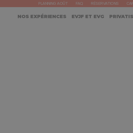
PLANNING AOÛT
FAQ
RÉSERVATIONS
CA
NOS EXPÉRIENCES
EVJF ET EVG
PRIVATI