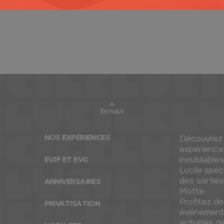
En haut
NOS EXPÉRIENCES
Découvrez 
expérience
inoubliabl
EVJF ET EVG
Lucile spéc
des sortie
ANNIVERSAIRES
e
Motte.
Profitez de
PRIVATISATION
événements 
activités d