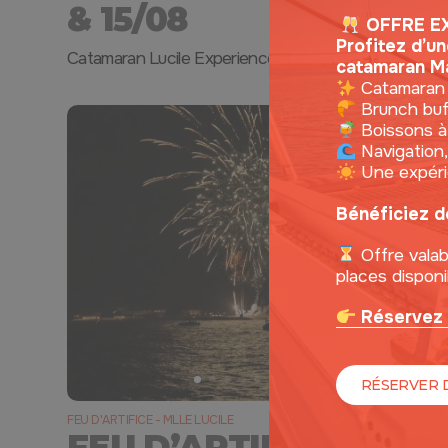
& 15/08
OFFRE E
Profitez d’u
Catamaran Lucile Experience - 120 places
catamaran Ma
Catamaran 
Brunch buff
Boissons à
Navigation,
Une expérie
Bénéficiez d
Offre valab
places disponi
Réservez 
RÉSERVER 
FEU D'ARTIFICE - MLLE LUCILE
FEU D’ARTIFICE –