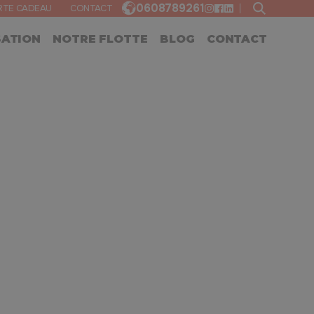
0608789261
RTE CADEAU
CONTACT
SATION
NOTRE FLOTTE
BLOG
CONTACT