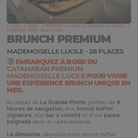
1. LUNDI - 2. MARDI - 3. MERCREDI - 4. JEUDI - 5. VENDREDI - 6. SAMEDI - 7.
DIMANCHE - EVJF - MLLE LUCILE
BRUNCH PREMIUM
MADEMOISELLE LUCILE - 28 PLACES
EMBARQUEZ À BORD DU
CATAMARAN PREMIUM
MADEMOISELLE LUCILE
POUR VIVRE
UNE EXPÉRIENCE BRUNCH UNIQUE EN
MER.
Au départ de
La Grande-Motte
, profitez de
4
heures de navigation
, d’un
brunch buffet
signature
, d’un
bar à volonté
et d’une
pause
baignade
dans un cadre préservé.
Le dimanche
, dégustez notre brunch buffet