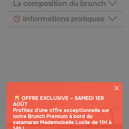
La composition du brunch
Informations pratiques
OFFRE EXCLUSIVE – SAMEDI 1ER
AOÛT
CES SORTIES PEUVENT VOUS PLAIRE !
Profitez d’une offre exceptionnelle sur
notre Brunch Premium à bord du
catamaran Mademoiselle Lucile de 11H à
14h !