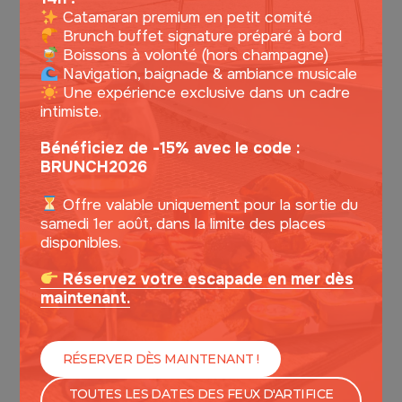
Catamaran premium en petit comité
Brunch buffet signature préparé à bord
Boissons à volonté (hors champagne)
Navigation, baignade & ambiance musicale
Une expérience exclusive dans un cadre
intimiste.
Bénéficiez de -15% avec le code :
BRUNCH2026
Offre valable uniquement pour la sortie du
samedi 1er août, dans la limite des places
disponibles.
7. DIMANCHE - LUCILE EXPERIENCE
Réservez votre escapade en mer dès
SUNDAY BRUNCH
maintenant.
CATAMARAN LUCILE EXPERIENCE - 120
PERSONNES
RÉSERVER DÈS MAINTENANT !
TOUTES LES DATES DES FEUX D'ARTIFICE