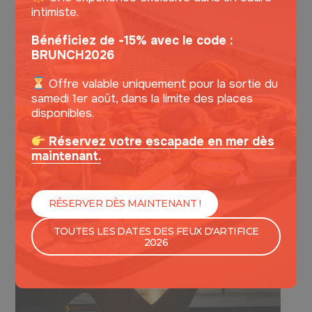
intimiste.
Bénéficiez de -15% avec le code :
BRUNCH2026
1. LUNDI - 2. MARDI - 3. MERCREDI - 4. JEUDI - 5. VENDREDI - 6.
SAMEDI - 7. DIMANCHE - EVJF - MLLE LUCILE
Offre valable uniquement pour la sortie du
BRUNCH PREMIUM
samedi 1er août, dans la limite des places
disponibles.
MADEMOISELLE LUCILE - 28 PLACES
Réservez votre escapade en mer dès
maintenant.
RÉSERVER DÈS MAINTENANT !
TOUTES LES DATES DES FEUX D'ARTIFICE
2026