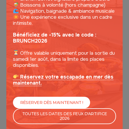
Boissons à volonté (hors champagne)
Navigation, baignade & ambiance musicale
Une expérience exclusive dans un cadre
intimiste.
Bénéficiez de -15% avec le code :
BRUNCH2026
Offre valable uniquement pour la sortie du
samedi 1er août, dans la limite des places
disponibles.
Réservez votre escapade en mer dès
6. SAMEDI - LUCILE EXPERIENCE
FAMOUS VIP PARTY
maintenant.
Samedi - 17h15
RÉSERVER DÈS MAINTENANT !
TOUTES LES DATES DES FEUX D'ARTIFICE
2026