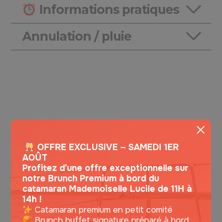
Informations pratiques
Annulation / pluie
OFFRE EXCLUSIVE – SAMEDI 1ER
AOÛT
Profitez d’une offre exceptionnelle sur
CES SORTIES PEUVENT VOUS PLAIRE !
notre Brunch Premium à bord du
catamaran Mademoiselle Lucile de 11H à
14h !
Catamaran premium en petit comité
Brunch buffet signature préparé à bord